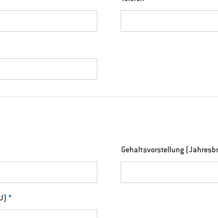
Gehaltsvorstellung (Jahresb
JJ)
*