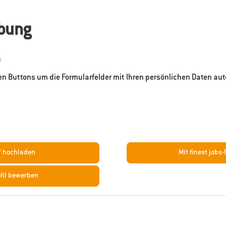
rbung
s
en Buttons um die Formularfelder mit Ihren persönlichen Daten au
f hochladen
Mit finest jobs
ofil bewerben