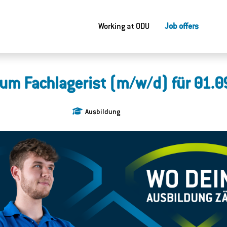
Working at ODU
Job offers
zum Fachlagerist (m/w/d) für 01.
Ausbildung