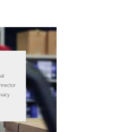
hat
onnector
ivacy