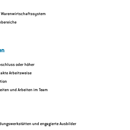
s Warenwirtschaftssystem
hbereiche
en
bschluss oder höher
xakte Arbeitsweise
tion
eiten und Arbeiten im Team
dungswerkstätten und engagierte Ausbilder