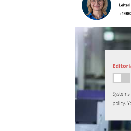
Leiter
+4986
Editor
Systems 
policy. Y