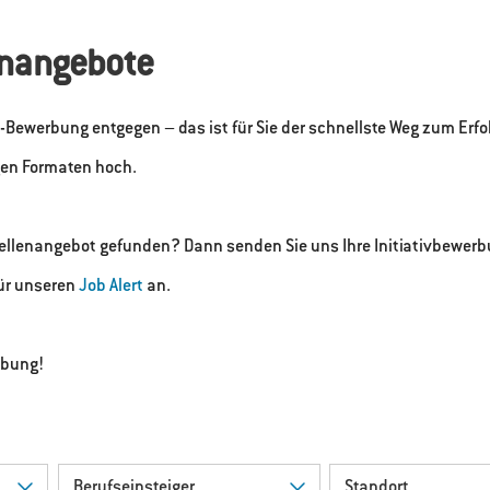
lenangebote
-Bewerbung entgegen – das ist für Sie der schnellste Weg zum Erfol
gen Formaten hoch.
ellenangebot gefunden? Dann senden Sie uns Ihre Initiativbewerb
für unseren
Job Alert
an.
rbung!
Berufseinsteiger
Standort